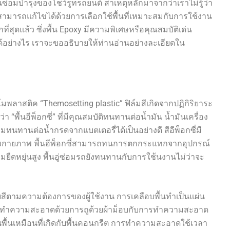
วนซ่อมบำรุงของโชว์รูทรถยนต์ สาเหตุหลักมาจากว่าเราไม่รู้ว่า
าสามารถแก้ไขได้ด้วยการเลือกใช้พื้นที่เหมาะสมกับการใช้งาน
กที่สุดแล้ว ซึ่งพื้น Epoxy มีความพิเศษหรือคุณสมบัติเด่น
้อย่างไร เราจะขออธิบายให้ท่านอ่านอย่างละเอียดใน
โมพลาสติค “Themosetting plastic” ฟิล์มสีเกิดจากปฏิกิริยาระ
ยกว่า “พื้นอีพ็อกซี่” ที่มีคุณสมบัติทนทานต่อน้ำมัน น้ำมันเครื่อง
มทนทานต่อน้ำกรดจากแบตเตอรี่ได้เป็นอย่างดี สีอีพ็อกซี่มี
ายภาพ พื้นอีพ็อกซี่สามารถทนการตกกระแทกจากอุปกรณ์
ามยืดหยุ่นสูง พื้นอู่ซ่อมรถยังทนทานกับการใช้นงานไม่ว่าจะ
ยสีตามความต้องการของผู้ใช้งาน การเคลือบพื้นทำเป็นแผ่น
ต่อการทำความสะอาดด้วยการถูด้วยผ้าม็อบกับการทำความสะอาด
นพื้นเหมือนที่เกิดกับพื้นคอนกรีต การทำความสะอาดใช้เวลา