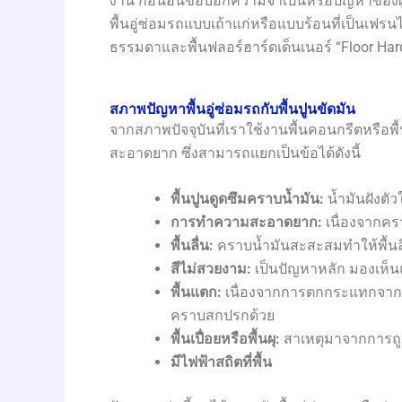
งาน ก่อนอื่นขอบอกความจำเป็นหรือปัญหาของผู้ใ
พื้นอู่ซ่อมรถแบบเถ้าแก่หรือแบบร้อนที่เป็นเฟรนไชด์
ธรรมดาและพื้นฟลอร์ฮาร์ดเด็นเนอร์ “Floor H
สภาพปัญหาพื้นอู่ซ่อมรถกับพื้นปูนขัดมัน
จากสภาพปัจจุบันที่เราใช้งานพื้นคอนกรีตหรื
สะอาดยาก ซึ่งสามารถแยกเป็นข้อได้ดังนี้
พื้นปูนดูดซึมคราบน้ำมัน:
น้ำมันฝังต
การทำความสะอาดยาก:
เนื่องจากคร
พื้นลื่น:
คราบน้ำมันสะสะสมทำให้พื้นล
สีไม่สวยงาม:
เป็นปัญหาหลัก มองเห็นแ
พื้นแตก:
เนื่องจากการตกกระแทกจากปร
คราบสกปรกด้วย
พื้นเปื่อยหรือพื้นผุ:
สาเหตุมาจากการถูก
มีไฟฟ้าสถิตที่พื้น