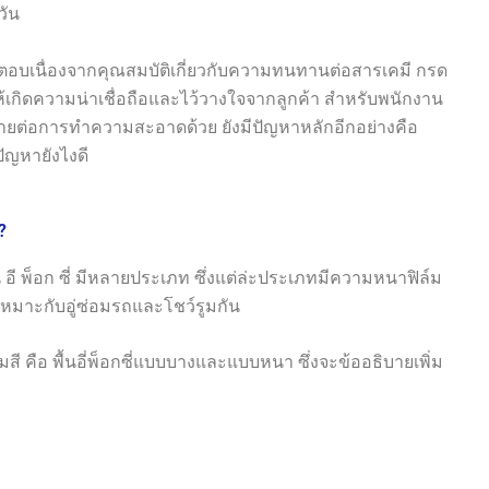
วัน
นคำตอบเนื่องจากคุณสมบัติเกี่ยวกับความทนทานต่อสารเคมี กรด
ำให้เกิดความน่าเชื่อถือและไว้วางใจจากลูกค้า สำหรับพนักงาน
ายต่อการทำความสะอาดด้วย ยังมีปัญหาหลักอีกอย่างคือ
ัญหายังไงดี
?
้น อี พ็อก ซี่ มีหลายประเภท ซึ่งแต่ล่ะประเภทมีความหนาฟิล์ม
ี่เหมาะกับอู่ซ่อมรถและโชว์รูมกัน
 คือ พื้นอี่พ็อกซี่แบบบางและแบบหนา ซึ่งจะข้ออธิบายเพิ่ม