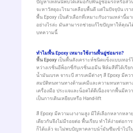
ปัญหาเหล่นนี้พบได้เสมอกับพื้นอู่ซ่อมรถหรือส่
จะหาวัสดุอะไรมาเคลือบพื้นดี แต่ในปัจจุบัน เร
พื้น Epoxy เป็นตัวเลือกที่เหมาะกับงานเหล่านี้มา
อย่างไรล่ะ มันสามารถช่วยแก้ไขปัญหาให้คุณได
บทความนี้
ทำไมพื้น Epoxy เหมาะใช้งานพื้นอู่ซ่อมรถ?
พื้น Epoxy
เป็นพื้นสังเคราะห์ชนิดแข็งแบบเทอร์
หว่างเรซิ่นอีพ็อกซี่กับเรซิ่นเอมีน ฟิล์มสีที่ได้เรี
น้ำมันเบรค จาระบี สารเคมีต่างๆ สี Epoxy มีควา
สมบัติทนทานทางด้านเคมีและความทนทานทางก
เครื่องมือ ประแจและน็อตได้ดีเนื่องจากพื้นมีคว
เป็นการเดินเหยียบหรือ Hand-lift
สี Epoxy มีความเงางามสูง มีให้เลือกหลากหลา
เดียวกันจึงไม่มีรอยต่อ พื้นเรียบ ทำให้ง่าย
ก็ได้แล้ว จะไม่พบปํญหาคลาบนำ้มันซึมเข้าไปใ