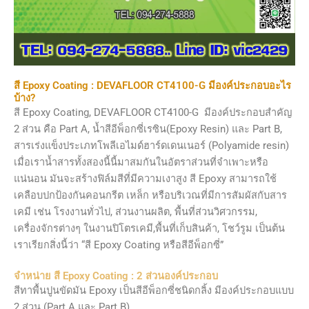
สี Epoxy Coating : DEVAFLOOR CT4100-G มีองค์ประกอบอะไร
บ้าง?
สี Epoxy Coating, DEVAFLOOR CT4100-G มีองค์ประกอบสำคัญ
2 ส่วน คือ Part A, น้ำสีอีพ็อกซี่เรซิน(Epoxy Resin) และ Part B,
สารเร่งแข็งประเภทโพลีเอไมด์ฮาร์ดเดนเนอร์ (Polyamide resin)
เมื่อเราน้ำสารทั้งสองนี้นี้มาสมกันในอัตราส่วนที่จำเพาะหรือ
แน่นอน มันจะสร้างฟิล์มสีที่มีความเงาสูง สี Epoxy สามารถใช้
เคลือบปกป้องกันคอนกรีต เหล็ก หรือบริเวณที่มีการสัมผัสกับสาร
เคมี เช่น โรงงานทั่วไป, ส่วนงานผลิต, พื้นที่ส่วนวิศวกรรม,
เครื่องจักรต่างๆ ในงานปิโตรเคมี,พื้นที่เก็บสินค้า, โชว์รูม เป็นต้น
เราเรียกสิ่งนี้ว่า “สี Epoxy Coating หรือสีอีพ็อกซี่”
จำหน่าย สี Epoxy Coating : 2 ส่วนองค์ประกอบ
สีทาพื้นปูนขัดมัน Epoxy เป็นสีอีพ็อกซี่ชนิดกลิ้ง มีองค์ประกอบแบบ
2 ส่วน (Part A และ Part B)